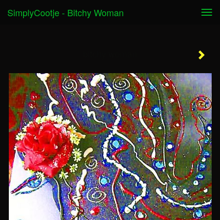
SimplyCootje - Bitchy Woman
Tog
navi
bitchy woman